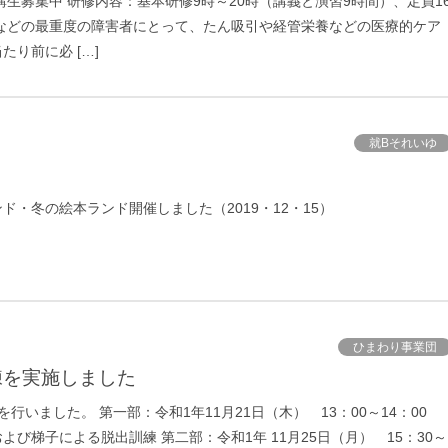
講生募集中 研修内容：基本研修9時～20時（講義と演習9時間）、定員1
者などの最重度の障害者にとって、たん吸引や経管栄養などの医療的ケア
り前に必 […]
就Bそれいゆ
ド・冬の絵本ランド開催しました（2019・12・15）
ひまわり事業団
訓練を実施しました
行いました。 第一部：令和1年11月21日（木） 13：00～14：00
び梯子による脱出訓練 第二部：令和1年 11月25日（月） 15：30～