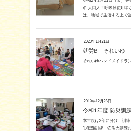
令和2年2月21日（金）受
名 人口人工呼吸器使用
は、地域で生活する上で当た
2020年1月21日
就労B それいゆ
それいゆハンドメイドラン
2019年12月23日
令和1年度 防災
本年度は2部に分け、訓練を
①避難訓練 ②消火訓練およ