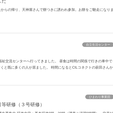
した
神社からの帰り、天神屋さんで餅つきに誘われ参加。お餅をご馳走になり
自立生活センター
市福祉交流センターへ行ってきました。 昼食は時間の関係で行きの車中で
くと既に多くの人が居ました。 時間になるとCILコネクトの萩田さんか
ひまわり事業団
引等研修（３号研修）