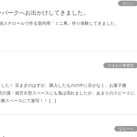
さにぃ
ーパークへお出かけしてきました。
 発砲スチロールで作る室内用「ミニ凧」作り体験してきました。
ひまわり事業団
ました！ 豆まきのはずが、購入したものの中に豆がなく、お菓子撒
生活介護・就労Ｂ型スペースにも鬼は現れましたが、あまりのスピードに
務スペースにて激写！！ […]
ななーら